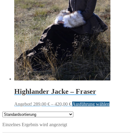
Highlander Jacke – Fraser
Angebot!
289,00
€
–
420,00
€
Ausführung wählen
Einzelnes Ergebnis wird angezeigt