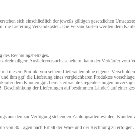
erstehen sich einschließlich der jeweils gültigen gesetzlichen Umsatzste
 für die Lieferung Versandkosten. Die Versandkosten werden dem Käufe
ang des Rechnungsbetrages.
rotz dreimaligem Auslieferversuchs scheitern, kann der Verkäufer vom 
er mit diesem Produkt von seinem Lieferanten ohne eigenes Verschulden 
und ihm ggf. die Lieferung eines vergleichbaren Produktes vorschlage
rkäufer dem Kunden ggf. bereits erbrachte Gegenleistungen unverzüglic
. Beschränkung der Lieferungen auf bestimmten Länder) auf einer geson
gs aus den zur Verfügung stehenden Zahlungsarten wählen. Kunden we
halb von 30 Tagen nach Erhalt der Ware und der Rechnung zu erfolgen