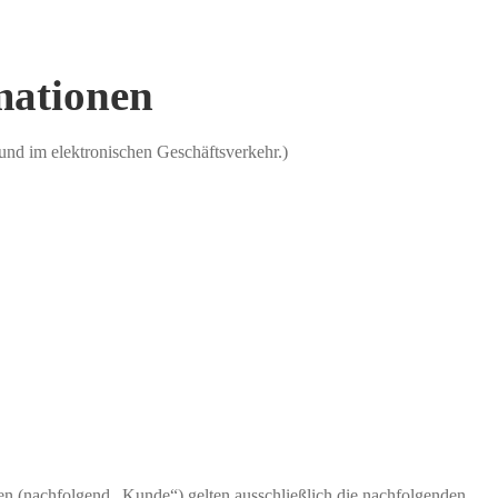
mationen
und im elektronischen Geschäftsverkehr.)
n (nachfolgend „Kunde“) gelten ausschließlich die nachfolgenden