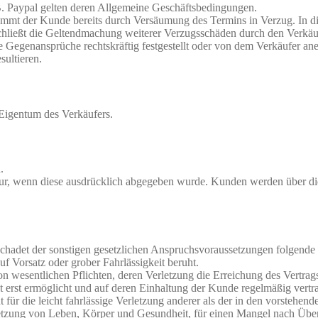
.B. Paypal gelten deren Allgemeine Geschäftsbedingungen.
kommt der Kunde bereits durch Versäumung des Termins in Verzug. In di
hließt die Geltendmachung weiterer Verzugsschäden durch den Verkäuf
 Gegenansprüche rechtskräftig festgestellt oder von dem Verkäufer an
sultieren.
 Eigentum des Verkäufers.
.
 nur, wenn diese ausdrücklich abgegeben wurde. Kunden werden über di
eschadet der sonstigen gesetzlichen Anspruchsvoraussetzungen folgend
f Vorsatz oder grober Fahrlässigkeit beruht.
 von wesentlichen Pflichten, deren Verletzung die Erreichung des Vertra
rst ermöglicht und auf deren Einhaltung der Kunde regelmäßig vertraut
 für die leicht fahrlässige Verletzung anderer als der in den vorstehen
etzung von Leben, Körper und Gesundheit, für einen Mangel nach Übern