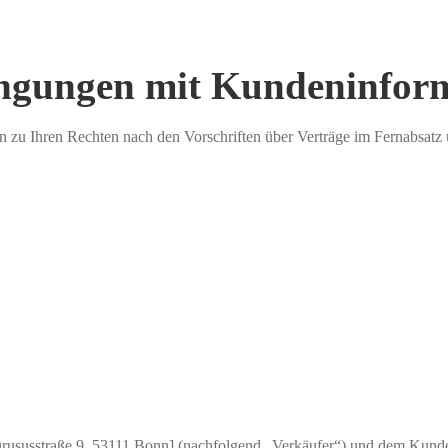
ingungen mit Kundeninfor
 zu Ihren Rechten nach den Vorschriften über Verträge im Fernabsatz 
 Drususstraße 9, 53111 Bonn] (nachfolgend „Verkäufer“) und dem Kunde