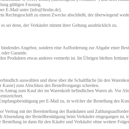
lung gültigen Fassung.
er E-Mail unter [info@lirulin.de].
 ein Rechtsgeschäft zu einem Zwecke abschließt, der überwiegend weder 
 sei denn, der Verkäufer stimmt ihrer Geltung ausdrücklich zu.
ich bindendes Angebot, sondern eine Aufforderung zur Abgabe einer Bes
 oder Garantie.
 den Produkten etwas anderes vermerkt ist. Im Übrigen bleiben Irrtümer
erbindlich auswählen und diese über die Schaltfläche [in den Warenk
r Kasse] zum Abschluss des Bestellvorgangs schreiten.
chen Antrag zum Kauf der im Warenkorb befindlichen Waren ab. Vor Abs
ennzeichnet.
Empfangsbestätigung per E-Mail zu, in welcher die Bestellung des Ku
er Vertrag mit der Bereitstellung der Bankdaten und Zahlungsaufforder
 Absendung der Bestellbestätigung beim Verkäufer eingegangen ist, tri
. Die Bestellung ist dann für den Käufer und Verkäufer ohne weitere Folg